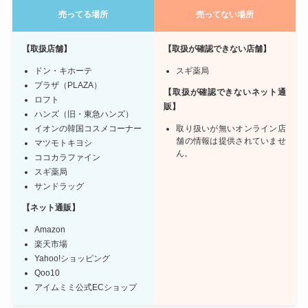
売ってる場所
売ってない場所
【取扱店舗】
【取扱が確認できない店舗】
ドン・キホーテ
スギ薬局
プラザ（PLAZA）
【
取扱が確認できない
ネット通
ロフト
販】
ハンズ（旧・東急ハンズ）
イオンの韓国コスメコーナー
取り扱いが無いオンライン店
舗の情報は提供されていませ
マツモトキヨシ
ん。
ココカラファイン
スギ薬局
サンドラッグ
【ネット通販】
Amazon
楽天市場
Yahoo!ショッピング
Qoo10
アイムミミ公式ECショップ