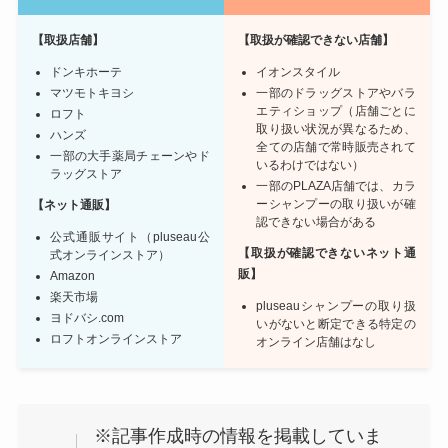
【取扱店舗】
【取扱が確認できない店舗】
ドンキホーテ
イオンスタイル
マツモトキヨシ
一部のドラッグストアやバラ
エティショップ（店舗ごとに
ロフト
取り扱い状況が異なるため、
ハンズ
全ての店舗で常時販売されて
一部の大手薬局チェーンやド
いるわけではない）
ラッグストア
一部のPLAZA店舗では、カラ
ーシャンプーの取り扱いが確
【ネット通販】
認できない場合がある
公式通販サイト（pluseau公
【
取扱が確認できない
ネット通
式オンラインストア）
販】
Amazon
楽天市場
pluseauシャンプーの取り扱
ヨドバシ.com
いがないと断定できる特定の
ロフトオンラインストア
オンライン店舗はなし
※記事作成時の情報を掲載していま