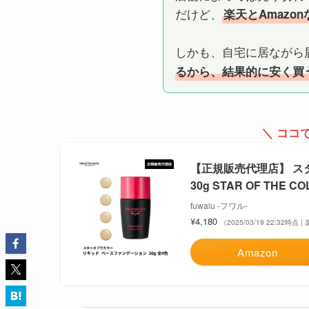
だけど、
楽天とAmazo
しかも、自宅に居ながら
るから、結果的に安く買
＼ ココ
【正規販売代理店】 ス
30g STAR OF TH
fuwalu -フワル-
¥4,180
（2025/03/19 22:32時点
Amazon