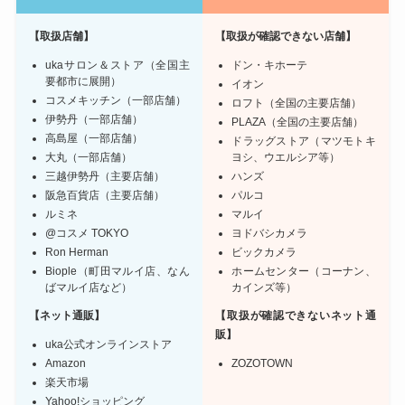
【取扱店舗】
【取扱が確認できない店舗】
ukaサロン＆ストア（全国主
ドン・キホーテ
要都市に展開）
イオン
コスメキッチン（一部店舗）
ロフト（全国の主要店舗）
伊勢丹（一部店舗）
PLAZA（全国の主要店舗）
高島屋（一部店舗）
ドラッグストア（マツモトキ
大丸（一部店舗）
ヨシ、ウエルシア等）
三越伊勢丹（主要店舗）
ハンズ
阪急百貨店（主要店舗）
パルコ
ルミネ
マルイ
@コスメ TOKYO
ヨドバシカメラ
Ron Herman
ビックカメラ
Biople（町田マルイ店、なん
ホームセンター（コーナン、
ばマルイ店など）
カインズ等）
【ネット通販】
【
取扱が確認できない
ネット通
販】
uka公式オンラインストア
Amazon
ZOZOTOWN
楽天市場
Yahoo!ショッピング